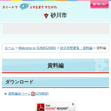
MENU
本
文
へ
移
動
す
る
ホーム
>
Welcome to SUNAGAWA!
>
砂川市勢要覧・資料編
> 資料編
資料編
ダウンロード
資料編全ページ
(1704KB)