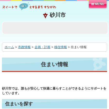
MENU
本
文
へ
移
動
す
る
ホーム
>
市政情報
>
企画・計画
>
移住情報
> 住まい情報
住まい情報
砂川市では、誰もが安心して快適に暮らすことができるようにサポートを
しています。
住まいを探す