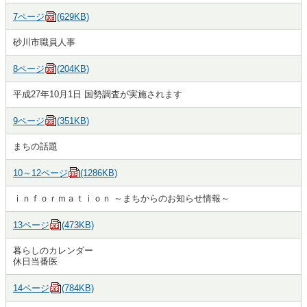
7ページ
(629KB)
砂川市職員人事
8ページ
(204KB)
平成27年10月1日 国勢調査が実施されます
9ページ
(351KB)
まちの話題
10～12ページ
(1286KB)
ｉｎｆｏｒｍａｔｉｏｎ ～まちからのお知らせ情報～
13ページ
(473KB)
暮らしのカレンダー
休日当番医
14ページ
(784KB)