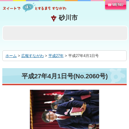
MENU
本
文
へ
移
動
す
る
ホーム
>
広報すながわ
>
平成27年
> 平成27年4月1日号
平成27年4月1日号(No.2060号)