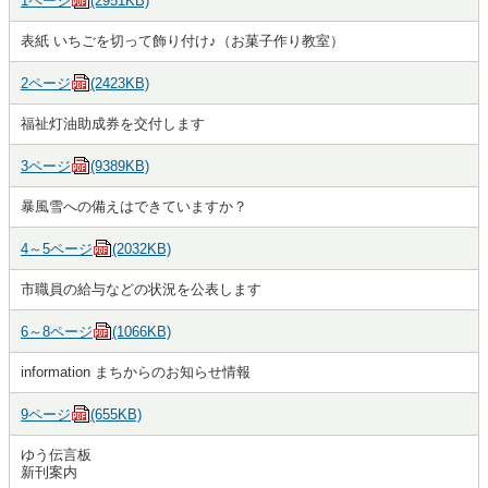
1ページ
(2951KB)
表紙 いちごを切って飾り付け♪（お菓子作り教室）
2ページ
(2423KB)
福祉灯油助成券を交付します
3ページ
(9389KB)
暴風雪への備えはできていますか？
4～5ページ
(2032KB)
市職員の給与などの状況を公表します
6～8ページ
(1066KB)
information まちからのお知らせ情報
9ページ
(655KB)
ゆう伝言板
新刊案内