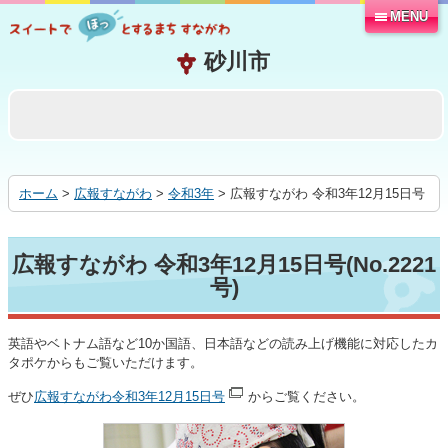
MENU
本
文
へ
移
動
す
る
ホーム
>
広報すながわ
>
令和3年
> 広報すながわ 令和3年12月15日号
広報すながわ 令和3年12月15日号(No.2221
号)
英語やベトナム語など10か国語、日本語などの読み上げ機能に対応したカ
タポケからもご覧いただけます。
ぜひ
広報すながわ令和3年12月15日号
からご覧ください。