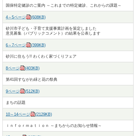
国保特定健診のご案内 ～これまでの特定健診、これからの課題～
4～5ページ
(608KB)
砂川市子ども・子育て支援事業計画を策定しました
意見募集（パブリックコメント）の結果を公表します
6～7ページ
(399KB)
砂川に住もう!! わくわく家づくりフェア
8ページ
(403KB)
第41回すながわ緑と花の祭典
9ページ
(512KB)
まちの話題
10～14ページ
(2129KB)
ｉｎｆｏｒｍａｔｉｏｎ ～まちからのお知らせ情報～