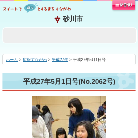
MENU
本
文
へ
移
動
す
る
ホーム
>
広報すながわ
>
平成27年
> 平成27年5月1日号
平成27年5月1日号(No.2062号)