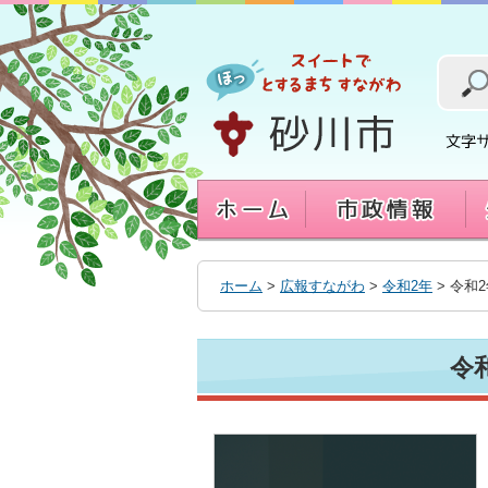
本
文
へ
移
動
す
る
ホーム
>
広報すながわ
>
令和2年
> 令和
令和