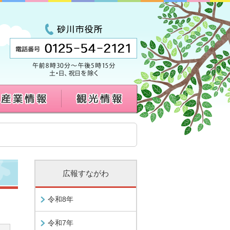
広報すながわ
令和8年
令和7年