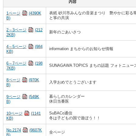
内容
表紙 砂川市みんなの音楽まつり 艶やかに彩る
1ページ
(4390K
と箏の共演
B)
2～3ページ
(212
新年のごあいさつ
2KB)
4～5ページ
(984
information まちからのお知らせ情報
KB)
6～7ページ
(198
SUNAGAWA TOPICS まちの話題 フォトニュー
7KB)
8ページ
(970K
入学おめでとうございます
B)
暮らしのカレンダー
9ページ
(549K
休日当番医
B)
SuBACo通信
10ページ
(1141
冬は子どもの国で遊ぼう！！
KB)
No.2174
(9607K
全ページ
B)