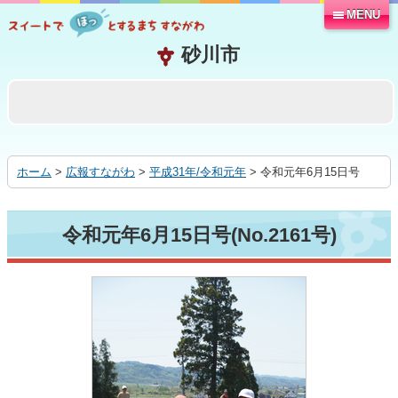
MENU
本
文
へ
移
動
す
る
ホーム
>
広報すながわ
>
平成31年/令和元年
> 令和元年6月15日号
令和元年6月15日号(No.2161号)