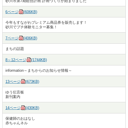
砂川市第7期総合計画 計画づくりが始まりました
6ページ
(606KB)
今年もすながわプレミアム商品券を販売します！
砂川でプチ体験モニター募集！
7ページ
(406KB)
まちの話題
8～12ページ
(1744KB)
information～まちからのお知らせ情報～
13ページ
(673KB)
ゆう伝言板
新刊案内
14ページ
(430KB)
保健師のおはなし
赤ちゃんネル