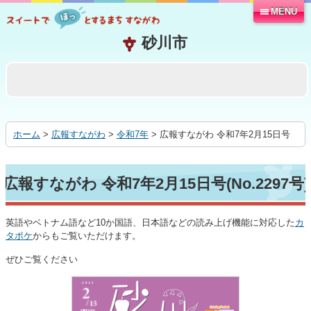
MENU
本
文
へ
移
動
す
る
ホーム
>
広報すながわ
>
令和7年
> 広報すながわ 令和7年2月15日号
広報すながわ 令和7年2月15日号(No.2297号)
英語やベトナム語など10か国語、日本語などの読み上げ機能に対応した
カ
タポケ
からもご覧いただけます。
ぜひご覧ください