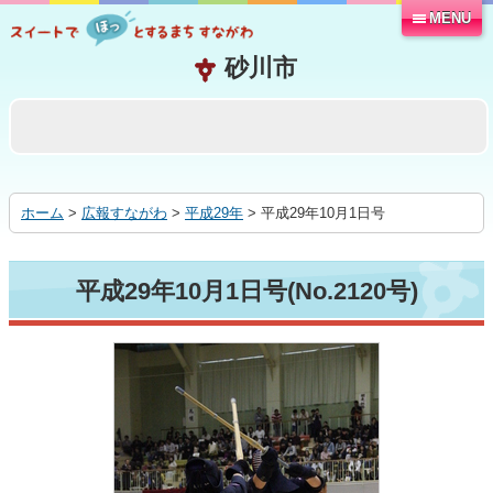
MENU
本
文
へ
移
動
す
る
ホーム
>
広報すながわ
>
平成29年
> 平成29年10月1日号
平成29年10月1日号(No.2120号)