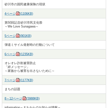
砂川市の国民健康保険の現状
4ページ
(1106KB)
第50回記念砂川市民文化祭
～We Love Sunagawa～
5ページ
(901KB)
弾道ミサイル発射時の行動について
6ページ
(1235KB)
オレオレ詐欺被害防止
「絆メッセージ」
～家族から被害を出さないために～
7ページ
(1177KB)
まちの話題
8～12ページ
(3988KB)
information～まちからのお知らせ情報～