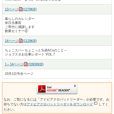
13ページ
(1278KB)
暮らしのカレンダー
休日当番医
ご寄付に感謝します
創業セミナー②
14ページ
(1129KB)
ちょこスバ～ちょこっとSuBACoのこと～
ジョブスタお仕事レポート VOL.7
1～14ページ
(10930KB)
10月1日号全ページ
なお、ご覧になるには「アドビアクロバットリーダー」が必要です。お
持ちでない方は
アドビアクロバットリーダーをダウンロード
してく
ださい。