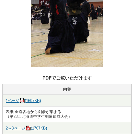
PDFでご覧いただけます
内容
1ページ
(1697KB)
表紙 全道各地から剣豪が集まる
（第28回北海道中学生剣道錬成大会）
2～3ページ
(1707KB)