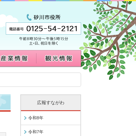
広報すながわ
令和8年
令和7年