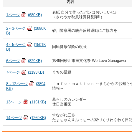
内容
表紙 自分で作ったパンはおいしいね♪
1ページ
(680KB)
（さわやか秋風味覚発見隊!!）
2～3ページ
(1890K
砂川警察署の統合反対運動にご協力を
B)
4～5ページ
(1501K
国民健康保険の現状
B)
第48回砂川市民文化祭‐We Love Sunagawa‐
6ページ
(829KB)
まちの話題
7ページ
(1193KB)
ｉｎｆｏｒｍａｔｉｏｎ ～まちからのお知ら
8～12ページ
(3894
情報～
KB)
暮らしのカレンダー
13ページ
(1151KB)
休日当番医
すながわ三歩
14ページ
(1269KB)
たまちゃん＆ぶっちーの家づくりわくわく日