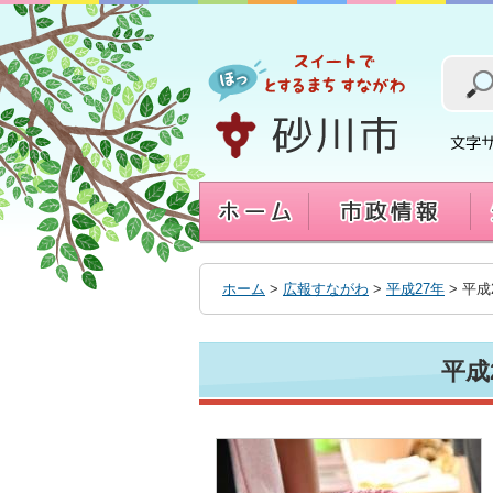
本
文
へ
移
動
す
る
ホーム
>
広報すながわ
>
平成27年
> 平成
平成2