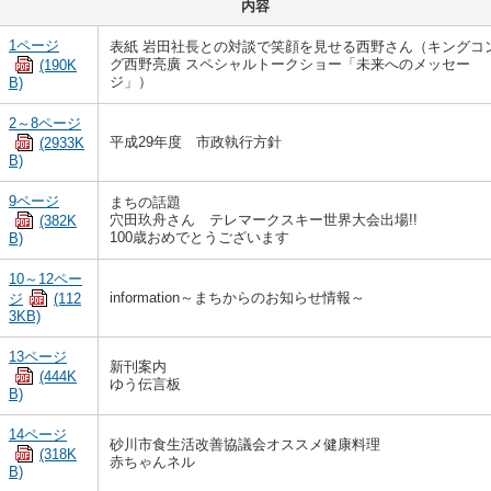
内容
1ページ
表紙 岩田社長との対談で笑顔を見せる西野さん（キングコ
グ西野亮廣 スペシャルトークショー「未来へのメッセー
(190K
ジ」）
B)
2～8ページ
平成29年度 市政執行方針
(2933K
B)
9ページ
まちの話題
穴田玖舟さん テレマークスキー世界大会出場!!
(382K
100歳おめでとうございます
B)
10～12ペー
information～まちからのお知らせ情報～
ジ
(112
3KB)
13ページ
新刊案内
(444K
ゆう伝言板
B)
14ページ
砂川市食生活改善協議会オススメ健康料理
(318K
赤ちゃんネル
B)