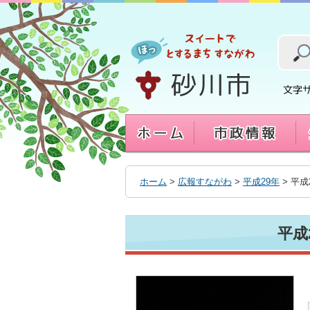
本
文
へ
移
動
す
る
ホーム
>
広報すながわ
>
平成29年
> 平成
平成2