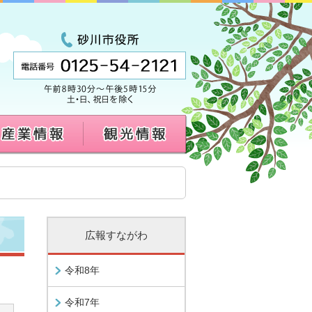
広報すながわ
令和8年
令和7年