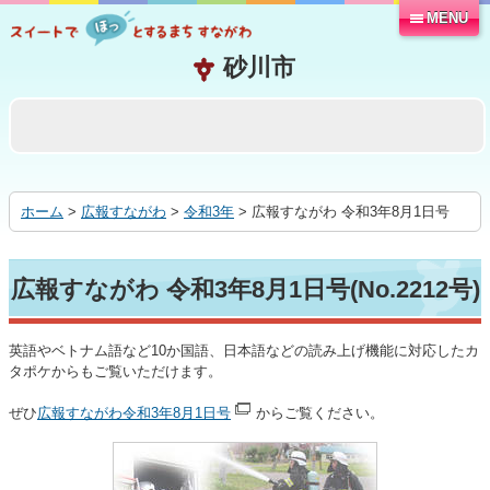
MENU
本
文
へ
移
動
す
る
ホーム
>
広報すながわ
>
令和3年
> 広報すながわ 令和3年8月1日号
広報すながわ 令和3年8月1日号(No.2212号)
英語やベトナム語など10か国語、日本語などの読み上げ機能に対応したカ
タポケからもご覧いただけます。
ぜひ
広報すながわ令和3年8月1日号
からご覧ください。