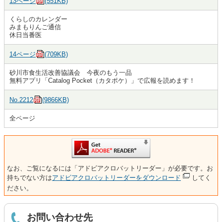
13ページ
(551KB)
くらしのカレンダー
みまもりんご通信
休日当番医
14ページ
(709KB)
砂川市食生活改善協議会 今夜のもう一品
無料アプリ「Catalog Pocket（カタポケ）」で広報を読めます！
No.2212
(9866KB)
全ページ
なお、ご覧になるには「アドビアクロバットリーダー」が必要です。お
持ちでない方は
アドビアクロバットリーダーをダウンロード
してく
ださい。
お問い合わせ先