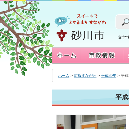
本
文
へ
移
動
す
る
ホーム
>
広報すながわ
>
平成30年
> 平成
平成3