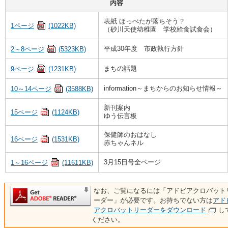
内容
表紙 ほっぺたが落ちそう？
1ページ
(1022KB)
（砂川天使幼稚園 学校給食試食会）
平成30年度 市政執行方針
2～8ページ
(5323KB)
まちの話題
9ページ
(1231KB)
information～まちからのお知らせ情報～
10～14ページ
(3588KB)
新刊案内
15ページ
(1124KB)
ゆう伝言板
保健師のおはなし
16ページ
(1531KB)
赤ちゃんネル
3月15日号全ページ
1～16ページ
(11611KB)
なお、ご覧になるには「アドビアクロバット
ーダー」が必要です。お持ちでない方は
アド
アクロバットリーダーをダウンロード
し
ください。