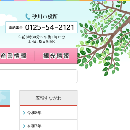
広報すながわ
令和8年
令和7年