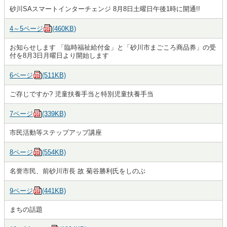
砂川SAスマートインターチェンジ 8月8日土曜日午後1時に開通!!
4～5ページ
(460KB)
お知らせします 「臨時福祉給付金」と「砂川市まごころ商品券」の受
付を8月3日月曜日より開始します
6ページ
(511KB)
ご存じですか? 児童扶養手当と特別児童扶養手当
7ページ
(339KB)
市民活動等ステップアップ講座
8ページ
(554KB)
名誉市民、前砂川市長 故 菊谷勝利氏をしのぶ
9ページ
(441KB)
まちの話題