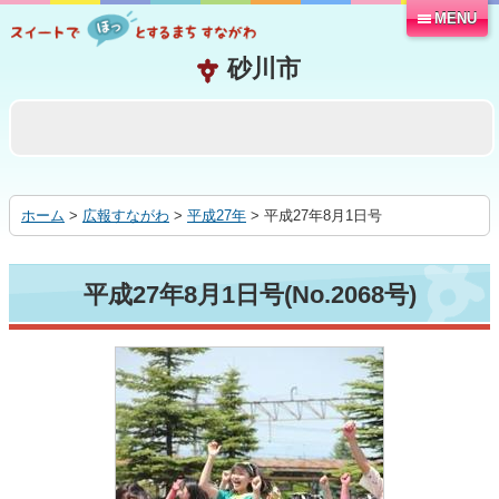
MENU
本
文
へ
移
動
す
る
ホーム
>
広報すながわ
>
平成27年
> 平成27年8月1日号
平成27年8月1日号(No.2068号)