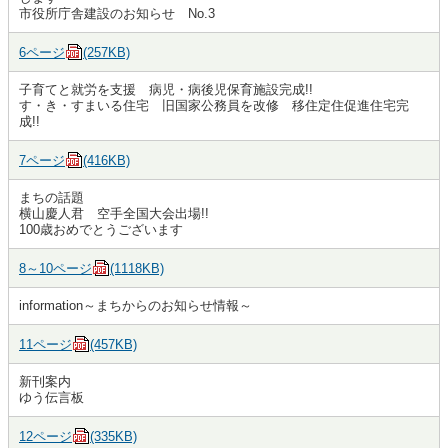
市役所庁舎建設のお知らせ No.3
6ページ
(257KB)
子育てと就労を支援 病児・病後児保育施設完成!!
す・き・すまいる住宅 旧国家公務員を改修 移住定住促進住宅完
成!!
7ページ
(416KB)
まちの話題
横山慶人君 空手全国大会出場!!
100歳おめでとうございます
8～10ページ
(1118KB)
information～まちからのお知らせ情報～
11ページ
(457KB)
新刊案内
ゆう伝言板
12ページ
(335KB)