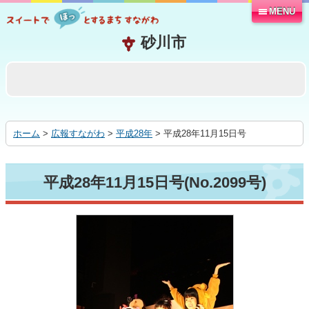
MENU
本
文
へ
移
動
す
る
ホーム
>
広報すながわ
>
平成28年
> 平成28年11月15日号
平成28年11月15日号(No.2099号)