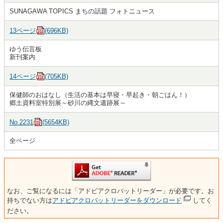
SUNAGAWA TOPICS まちの話題 フォトニュース
13ページ
(696KB)
ゆう伝言板
新刊案内
14ページ
(705KB)
保健師のおはなし（生活の基本は早寝・早起き・朝ごはん！）
郷土資料室特別展～砂川の縄文遺跡展～
No.2231
(5654KB)
全ページ
なお、ご覧になるには「アドビアクロバットリーダー」が必要です。お
持ちでない方は
アドビアクロバットリーダーをダウンロード
してく
ださい。