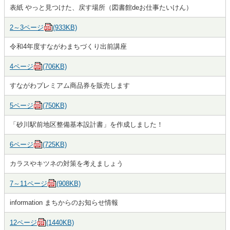
表紙 やっと見つけた、戻す場所（図書館deお仕事たいけん）
2～3ページ
(933KB)
令和4年度すながわまちづくり出前講座
4ページ
(706KB)
すながわプレミアム商品券を販売します
5ページ
(750KB)
「砂川駅前地区整備基本設計書」を作成しました！
6ページ
(725KB)
カラスやキツネの対策を考えましょう
7～11ページ
(908KB)
information まちからのお知らせ情報
12ページ
(1440KB)