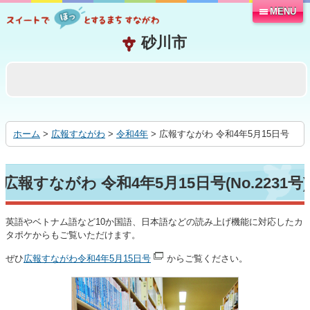
MENU
本
文
へ
移
動
す
る
ホーム
>
広報すながわ
>
令和4年
> 広報すながわ 令和4年5月15日号
広報すながわ 令和4年5月15日号(No.2231号)
英語やベトナム語など10か国語、日本語などの読み上げ機能に対応したカ
タポケからもご覧いただけます。
ぜひ
広報すながわ令和4年5月15日号
からご覧ください。