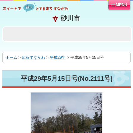
MENU
本
文
へ
移
動
す
る
ホーム
>
広報すながわ
>
平成29年
> 平成29年5月15日号
平成29年5月15日号(No.2111号)