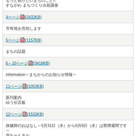
もっと知りたいまちのこと!!
すながわ まちづくり出前講座
4ページ
(2432KB)
市有地を売却します
5ページ
(1157KB)
まちの話題
6～10ページ
(3418KB)
information～まちからのお知らせ情報～
11ページ
(1053KB)
新刊案内
ゆう伝言板
12ページ
(1532KB)
保健師のおはなし～5月31日（水）から6月6日（水）は禁煙週間です
～
赤ちゃんネル