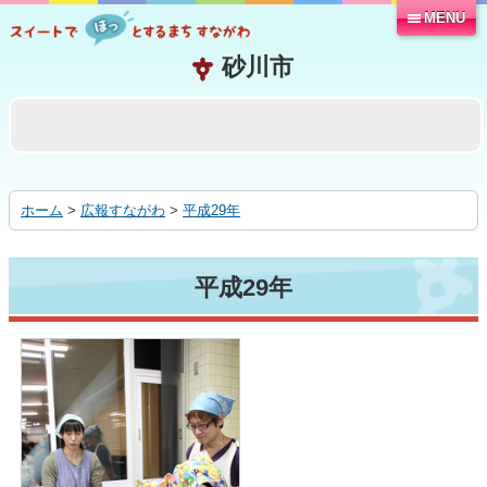
MENU
本
文
へ
移
動
す
る
ホーム
>
広報すながわ
>
平成29年
平成29年