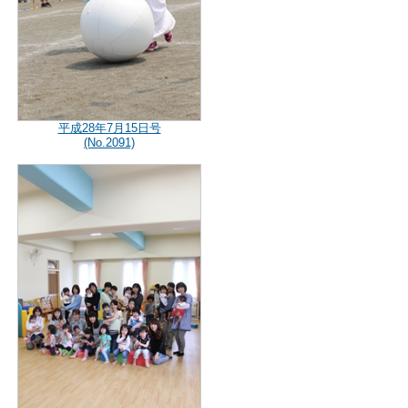
平成28年7月15日号
(No.2091)