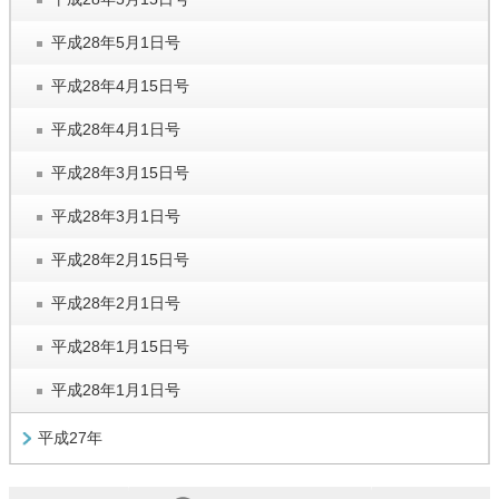
平成28年5月1日号
平成28年4月15日号
平成28年4月1日号
平成28年3月15日号
平成28年3月1日号
平成28年2月15日号
平成28年2月1日号
平成28年1月15日号
平成28年1月1日号
平成27年