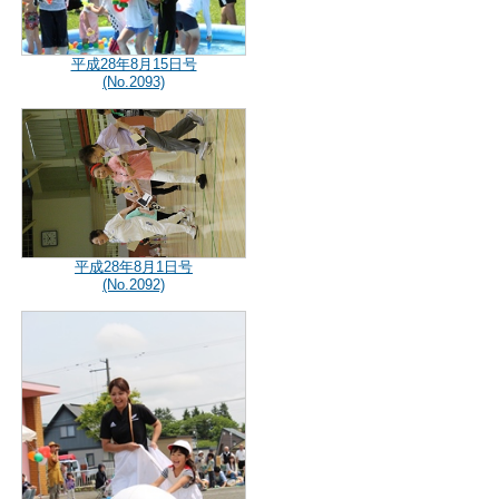
平成28年8月15日号
(No.2093)
平成28年8月1日号
(No.2092)