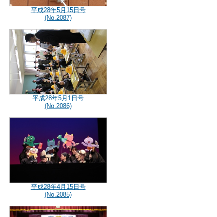
平成28年5月15日号
(No.2087)
平成28年5月1日号
(No.2086)
平成28年4月15日号
(No.2085)