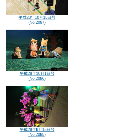
平成28年10月15日号
(No.2097)
平成28年10月1日号
(No.2096)
平成28年9月15日号
(No.2095)