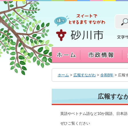
本
文
へ
移
動
す
る
ホーム
>
広報すながわ
>
令和8年
> 広報
広報すながわ
英語やベトナム語など10か国語、日本
ぜひご覧ください