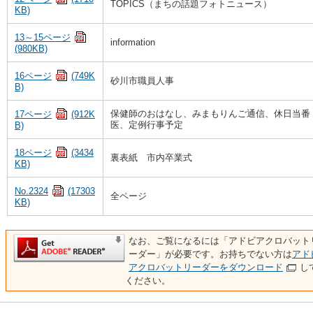
TOPICS（まちの話題フォトニュース）
KB)
13～15ページ
information
(980KB)
16ページ
(749K
砂川市職員人事
B)
保健師のおはなし、みまもりんご通信、休日当番
17ページ
(912K
医、定例行事予定
B)
18ページ
(3434
裏表紙 市内卒業式
KB)
No.2324
(17303
全ページ
KB)
なお、ご覧になるには「アドビアクロバット
ーダー」が必要です。お持ちでない方は
アド
アクロバットリーダーをダウンロード
し
ください。