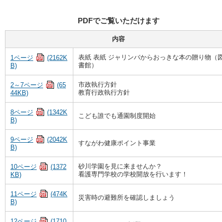
PDFでご覧いただけます
内容
表紙 表紙 ジャリンバからおっきな本の贈り物（
1ページ
(2162K
書館）
B)
市政執行方針
2～7ページ
(65
教育行政執行方針
44KB)
8ページ
(1342K
こども誰でも通園制度開始
B)
9ページ
(2042K
すながわ健康ポイント事業
B)
砂川学園を見に来ませんか？
10ページ
(1372
看護専門学校の学校開放を行います！
KB)
11ページ
(474K
災害時の避難所を確認しましょう
B)
12ページ
(1710