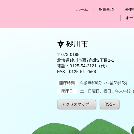
ホーム
免責事項
著作
オー
〒073-0195
北海道砂川市西7条北2丁目1-1
電話：
0125-54-2121
（代）
FAX：0125-54-2568
開庁時間
午前8時30分～午後5時15分
閉庁日
土・日曜日、祝日、年末年始（1
アクセスマップ»
RSS»