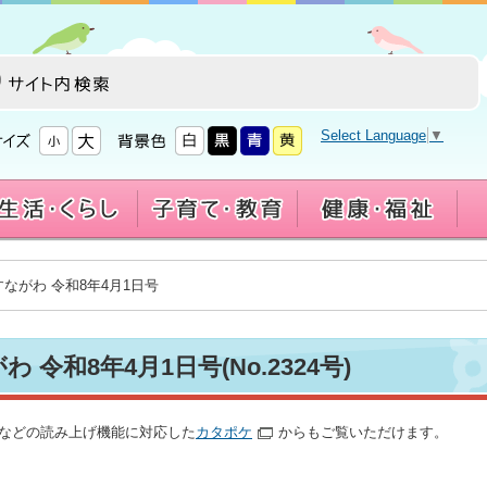
Select Language
▼
すながわ 令和8年4月1日号
 令和8年4月1日号(No.2324号)
語などの読み上げ機能に対応した
カタポケ
からもご覧いただけます。