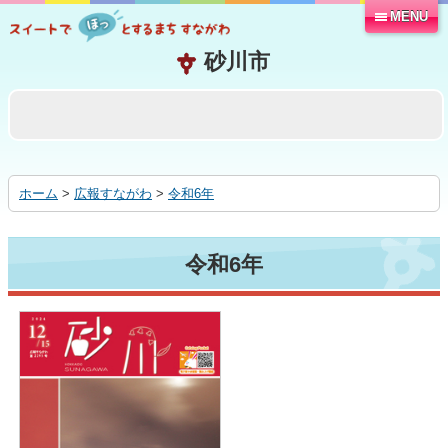
MENU
本
文
へ
移
動
す
る
ホーム
>
広報すながわ
>
令和6年
令和6年